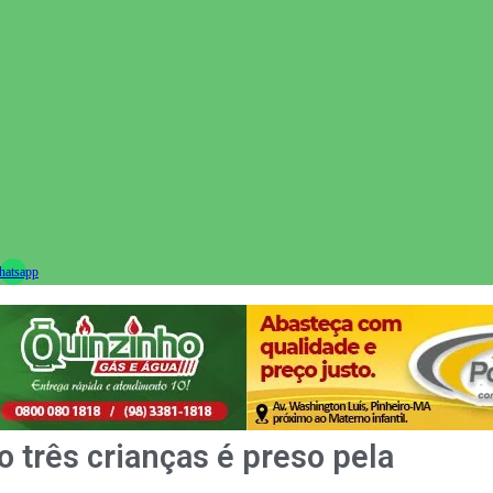
ram
atsapp
o três crianças é preso pela