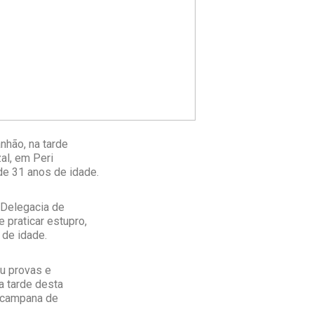
nhão, na tarde
zal, em Peri
de 31 anos de idade.
 Delegacia de
 praticar estupro,
 de idade.
iu provas e
a tarde desta
s campana de