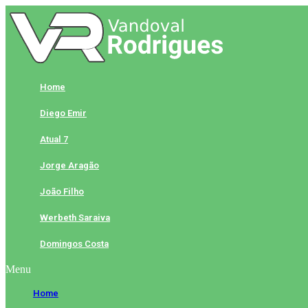
Skip
to
content
Home
Diego Emir
Atual 7
Jorge Aragão
João Filho
Werbeth Saraiva
Domingos Costa
Menu
Home