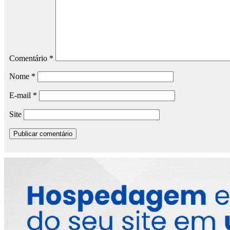
Comentário
*
Nome
*
E-mail
*
Site