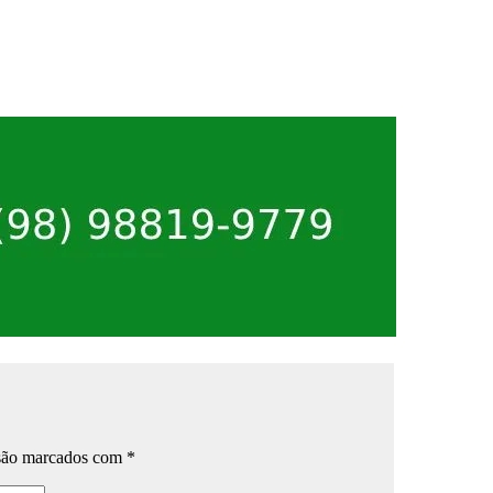
 são marcados com
*