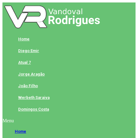
Skip
to
content
Home
Diego Emir
Atual 7
Jorge Aragão
João Filho
Werbeth Saraiva
Domingos Costa
Menu
Home