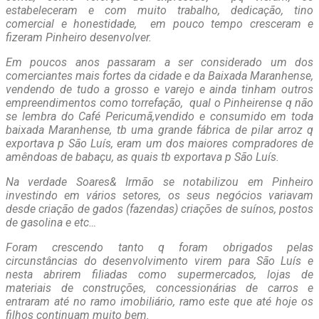
estabeleceram e com muito trabalho, dedicação, tino
comercial e honestidade, em pouco tempo cresceram e
fizeram Pinheiro desenvolver.
Em poucos anos passaram a ser considerado um dos
comerciantes mais fortes da cidade e da Baixada Maranhense,
vendendo de tudo a grosso e varejo e ainda tinham outros
empreendimentos como torrefação, qual o Pinheirense q não
se lembra do Café Pericumã,vendido e consumido em toda
baixada Maranhense, tb uma grande fábrica de pilar arroz q
exportava p São Luís, eram um dos maiores compradores de
amêndoas de babaçu, as quais tb exportava p São Luís.
Na verdade Soares& Irmão se notabilizou em Pinheiro
investindo em vários setores, os seus negócios variavam
desde criação de gados (fazendas) criações de suínos, postos
de gasolina e etc…
Foram crescendo tanto q foram obrigados pelas
circunstâncias do desenvolvimento virem para São Luís e
nesta abrirem filiadas como supermercados, lojas de
materiais de construções, concessionárias de carros e
entraram até no ramo imobiliário, ramo este que até hoje os
filhos continuam muito bem.