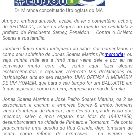
Dr. Miranda conceituado Urologista do MA.
Amigos, embora atrasado, acabei de ler o comentário, acho q
de REGINALDO, sobre os ataques do marido da candidata a
prefeito de Presidente Sarney, Penaldon .. Contra o Dr.Neto
Soares e sua família.
Também fiquei muito indignado ao saber dos comentários e
como sou sobrinho de Jonas Soares Martins (in
memoria
), ou
seja, minha mãe era a irmã mais velha dele e por eu ter
convivido muito com ele, venho aqui fazer alguns
esclarecimentos e repudiar veemente tais declarações ou
insinuações dita ao seu respeito. UMA OFENSA À MEMÓRIA
DE UM HOMEM, que para o seu tempo foi um BALUARTE em
todos aspectos, como homem, empresário e pai de família.
Jonas Soares Martins e José Pedro Soares Martins, os 2 se
associaram e criaram a empresa Soares & Irmão, homens
vindo do interior de Pinheiro, que devido à grande visão dos
mesmos, salve o meu engano, nos idos de 1940/1950,
desembarcaram na cidade de Pinheiro e “tomaram “”de conta
praticamente uma quadra da Rua Grande, digo tomaram de
conta, como reforço de expressão, pq vieram, se