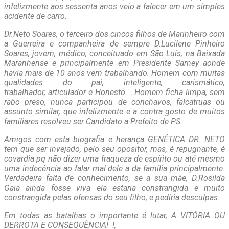
infelizmente aos sessenta anos veio a falecer em um simples
acidente de carro.
Dr.Neto Soares, o terceiro dos cincos filhos de Marinheiro com
a Guerreira e companheira de sempre D.Lucilene Pinheiro
Soares, jovem, médico, conceituado em São Luís, na Baixada
Maranhense e principalmente em Presidente Sarney aonde
havia mais de 10 anos vem trabalhando. Homem com muitas
qualidades do pai, inteligente, carismático,
trabalhador, articulador e Honesto. …Homem ficha limpa, sem
rabo preso, nunca participou de conchavos, falcatruas ou
assunto similar, que infelizmente e a contra gosto de muitos
familiares resolveu ser Candidato a Prefeito de PS.
Amigos com esta biografia e herança GENÉTICA DR. NETO
tem que ser invejado, pelo seu opositor, mas, é repugnante, é
covardia pq não dizer uma fraqueza de espírito ou até mesmo
uma indecência ao falar mal dele a da família principalmente.
Verdadeira falta de conhecimento, se a sua mãe, D.Rosilda
Gaia ainda fosse viva ela estaria constrangida e muito
constrangida pelas ofensas do seu filho, e pediria desculpas.
Em todas as batalhas o importante é lutar, A VITÓRIA OU
DERROTA E CONSEQUÊNCIA! !,