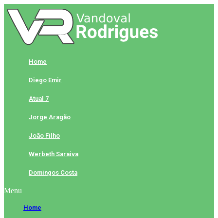
Skip
to
content
Home
Diego Emir
Atual 7
Jorge Aragão
João Filho
Werbeth Saraiva
Domingos Costa
Menu
Home