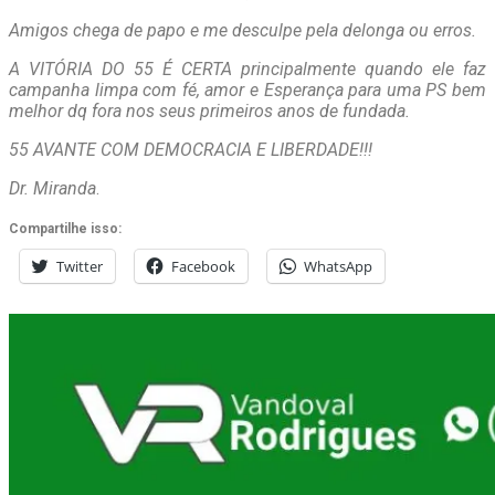
Amigos chega de papo e me desculpe pela delonga ou erros.
A VITÓRIA DO 55 É CERTA principalmente quando ele faz
campanha limpa com fé, amor e Esperança para uma PS bem
melhor dq fora nos seus primeiros anos de fundada.
55 AVANTE COM DEMOCRACIA E LIBERDADE!!!
Dr. Miranda
.
Compartilhe isso:
Twitter
Facebook
WhatsApp