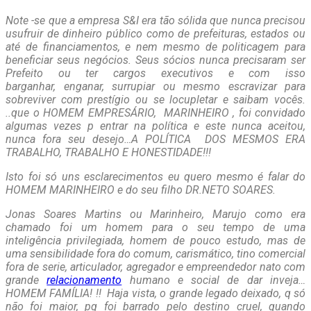
Note -se que a empresa S&I era tão sólida que nunca precisou
usufruir de dinheiro público como de prefeituras, estados ou
até de financiamentos, e nem mesmo de politicagem para
beneficiar seus negócios. Seus sócios nunca precisaram ser
Prefeito ou ter cargos executivos e com isso
barganhar, enganar, surrupiar ou mesmo escravizar para
sobreviver com prestígio ou se locupletar e saibam vocês.
..que o HOMEM EMPRESÁRIO, MARINHEIRO , foi convidado
algumas vezes p entrar na política e este nunca aceitou,
nunca fora seu desejo…A POLÍTICA DOS MESMOS ERA
TRABALHO, TRABALHO E HONESTIDADE!!!
Isto foi só uns esclarecimentos eu quero mesmo é falar do
HOMEM MARINHEIRO e do seu filho DR.NETO SOARES.
Jonas Soares Martins ou Marinheiro, Marujo como era
chamado foi um homem para o seu tempo de uma
inteligência privilegiada, homem de pouco estudo, mas de
uma sensibilidade fora do comum, carismático, tino comercial
fora de serie, articulador, agregador e empreendedor nato com
grande
relacionamento
humano e social de dar inveja…
HOMEM FAMÍLIA! !! Haja vista, o grande legado deixado, q só
não foi maior, pq foi barrado pelo destino cruel, quando