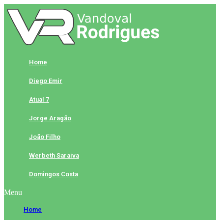
Skip
to
content
Home
Diego Emir
Atual 7
Jorge Aragão
João Filho
Werbeth Saraiva
Domingos Costa
Menu
Home