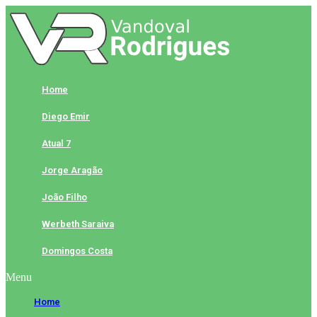
Skip
to
content
Home
Diego Emir
Atual 7
Jorge Aragão
João Filho
Werbeth Saraiva
Domingos Costa
Menu
Home