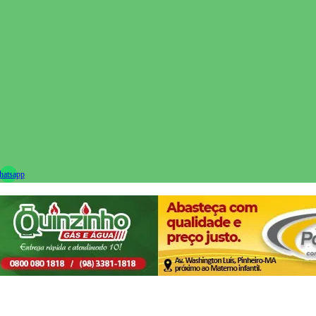
ram
atsapp