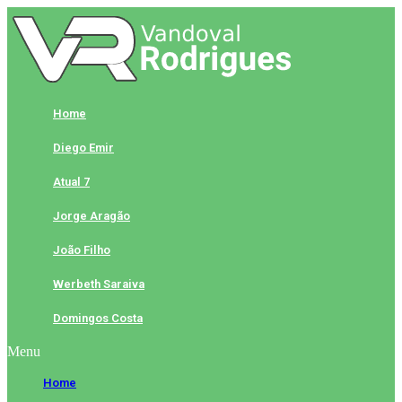
Skip
to
content
Home
Diego Emir
Atual 7
Jorge Aragão
João Filho
Werbeth Saraiva
Domingos Costa
Menu
Home