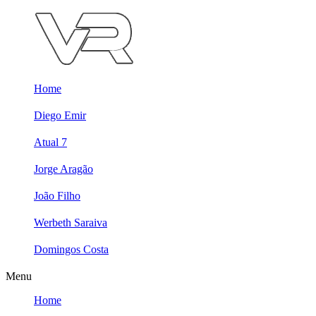
Skip
to
content
Home
Diego Emir
Atual 7
Jorge Aragão
João Filho
Werbeth Saraiva
Domingos Costa
Menu
Home