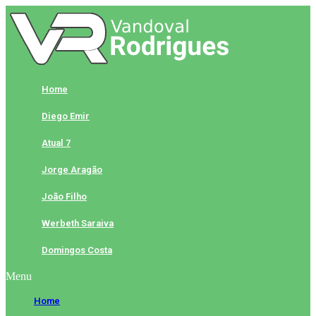
Skip
to
content
Home
Diego Emir
Atual 7
Jorge Aragão
João Filho
Werbeth Saraiva
Domingos Costa
Menu
Home