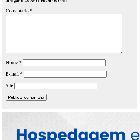
obrigatórios são marcados com
*
Comentário
*
Nome
*
E-mail
*
Site