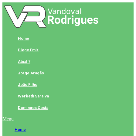
Skip
to
content
Home
Diego Emir
Atual 7
Jorge Aragão
João Filho
Werbeth Saraiva
Domingos Costa
Menu
Home