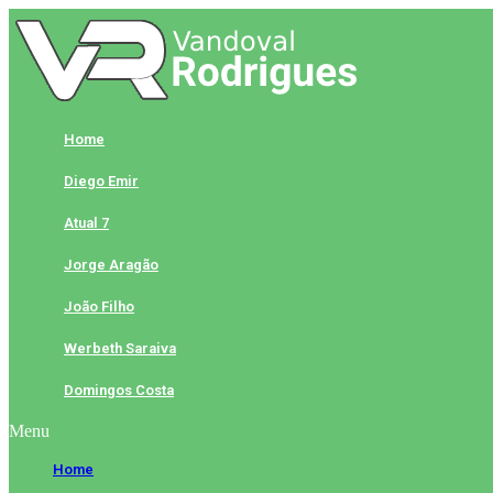
Skip
to
content
Home
Diego Emir
Atual 7
Jorge Aragão
João Filho
Werbeth Saraiva
Domingos Costa
Menu
Home