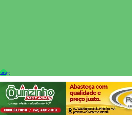
ram
atsapp