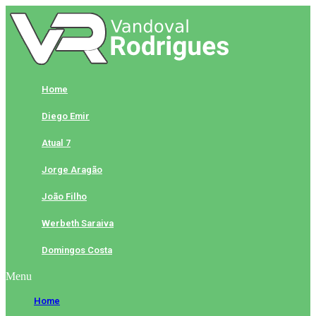
Skip
to
content
Home
Diego Emir
Atual 7
Jorge Aragão
João Filho
Werbeth Saraiva
Domingos Costa
Menu
Home