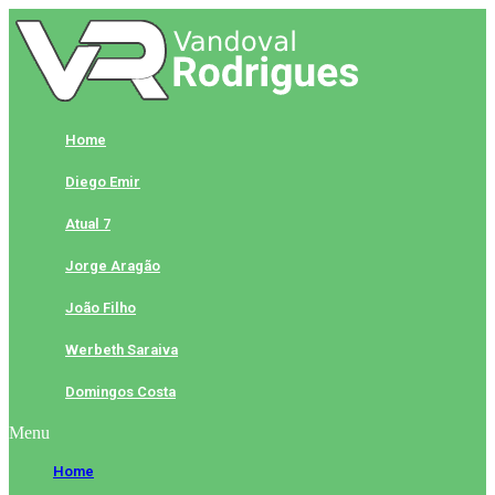
Skip
to
content
Home
Diego Emir
Atual 7
Jorge Aragão
João Filho
Werbeth Saraiva
Domingos Costa
Menu
Home