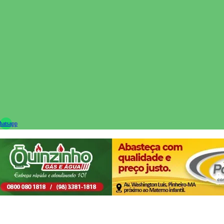
ram
atsapp