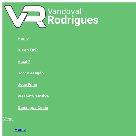
Skip
to
content
Home
Diego Emir
Atual 7
Jorge Aragão
João Filho
Werbeth Saraiva
Domingos Costa
Menu
Home