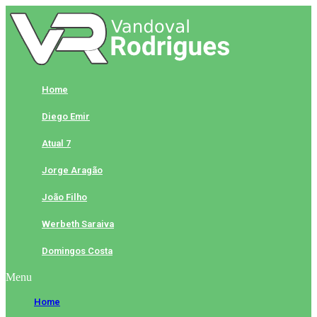
Skip
to
content
Home
Diego Emir
Atual 7
Jorge Aragão
João Filho
Werbeth Saraiva
Domingos Costa
Menu
Home