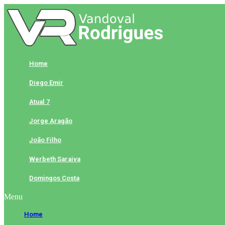
Skip
to
content
Home
Diego Emir
Atual 7
Jorge Aragão
João Filho
Werbeth Saraiva
Domingos Costa
Menu
Home