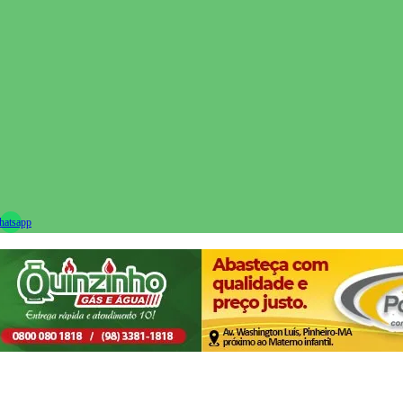
ram
atsapp