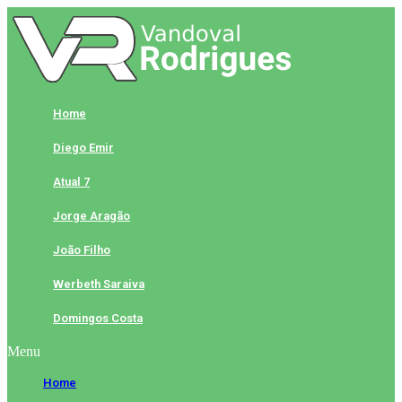
Skip
to
content
Home
Diego Emir
Atual 7
Jorge Aragão
João Filho
Werbeth Saraiva
Domingos Costa
Menu
Home