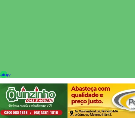
ram
atsapp