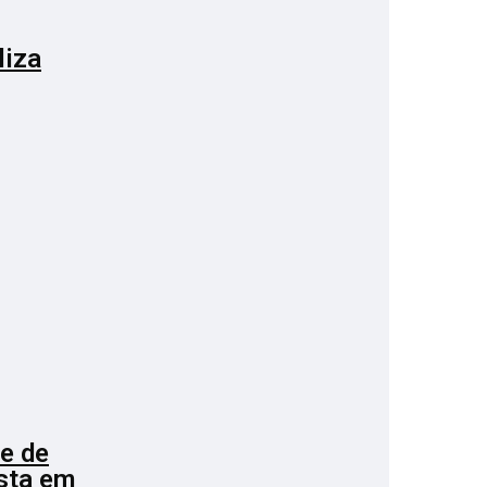
liza
e de
esta em