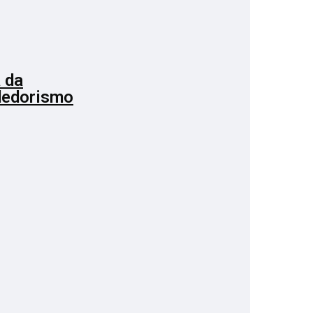
 da
dedorismo