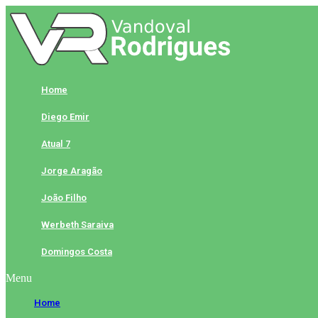
Skip
to
content
Home
Diego Emir
Atual 7
Jorge Aragão
João Filho
Werbeth Saraiva
Domingos Costa
Menu
Home