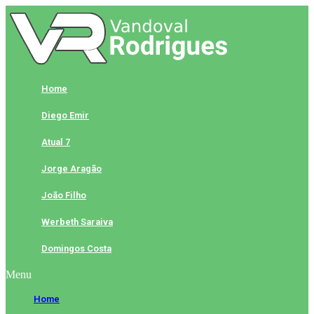
Skip
to
content
Home
Diego Emir
Atual 7
Jorge Aragão
João Filho
Werbeth Saraiva
Domingos Costa
Menu
Home