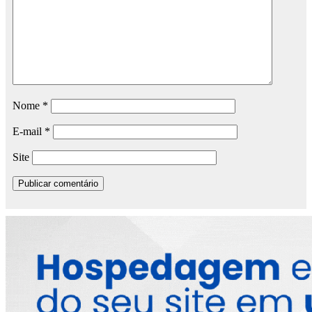
Nome
*
E-mail
*
Site