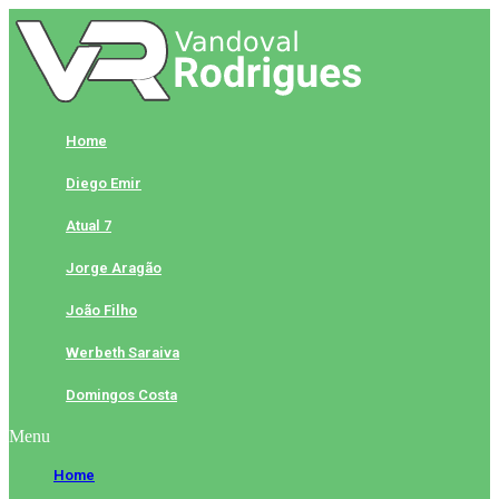
Skip
to
content
Home
Diego Emir
Atual 7
Jorge Aragão
João Filho
Werbeth Saraiva
Domingos Costa
Menu
Home