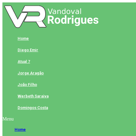
Skip
to
content
Home
Diego Emir
Atual 7
Jorge Aragão
João Filho
Werbeth Saraiva
Domingos Costa
Menu
Home