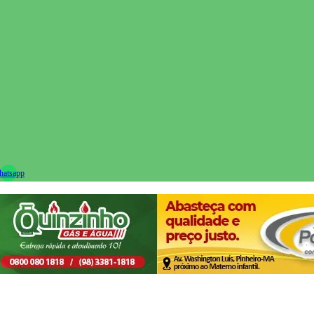
ram
atsapp