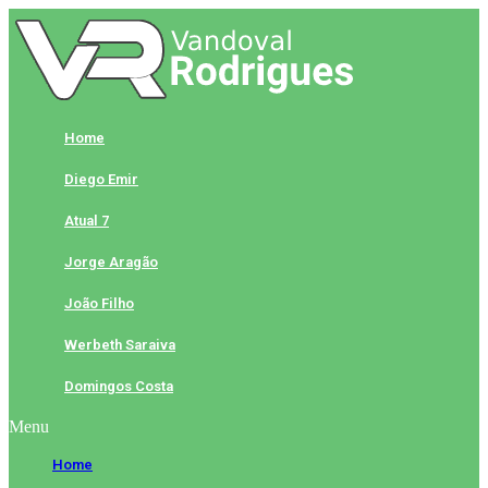
Skip
to
content
Home
Diego Emir
Atual 7
Jorge Aragão
João Filho
Werbeth Saraiva
Domingos Costa
Menu
Home