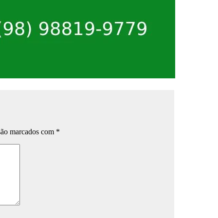
 são marcados com
*