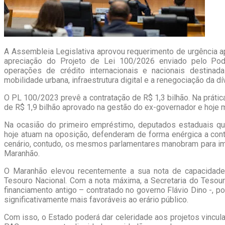
A Assembleia Legislativa aprovou requerimento de urgência a
apreciação do Projeto de Lei 100/2026 enviado pelo Pode
operações de crédito internacionais e nacionais destinad
mobilidade urbana, infraestrutura digital e a renegociação da dí
O PL 100/2023 prevê a contratação de R$ 1,3 bilhão. Na prátic
de R$ 1,9 bilhão aprovado na gestão do ex-governador e hoje mi
Na ocasião do primeiro empréstimo, deputados estaduais q
hoje atuam na oposição, defenderam de forma enérgica a contr
cenário, contudo, os mesmos parlamentares manobram para im
Maranhão.
O Maranhão elevou recentemente a sua nota de capacidade
Tesouro Nacional. Com a nota máxima, a Secretaria do Tesouro
financiamento antigo – contratado no governo Flávio Dino -, 
significativamente mais favoráveis ao erário público.
Com isso, o Estado poderá dar celeridade aos projetos vincu