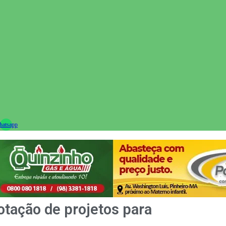
ram
atsapp
tação de projetos para