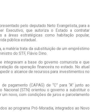
presentado pelo deputado Neto Evangelista, para a
r Executivo, que autoriza o Estado a contratar
as a áreas estratégicas como habitação popular,
vida pública estadual.
a, a matéria trata da substituição de um empréstimo
nistro do STF, Flávio Dino.
ue integravam a base do governo comunista e que
atação da operação financeira no estado. No atual
pedir o alcance de recursos para investimentos no
 de pagamento (CAPAG) de “C” para “A” junto ao
 Nacional (STN) orientou o governo a substituir o
por um novo, com condições de juros e parcelamento
lados ao programa Pró-Moradia, integrados ao Novo