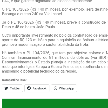
PAC, e que garante dignidade ao cidadão maranhense.
O PL 105/2026 (R$ 140 milhões), por exemplo, será destina
Bacanga e outras 240 na Vila Isabel.
Já o PL 106/2026 (R$ 149 milhões), prevê a construção de 
Deus e 48 no bairro João Paulo.
Outro importante investimento no bojo da contratação de empr
aporte de R$ 123 milhões para a aquisição de ônibus elétric
promove modernização e sustentabilidade da frota.
Há também o PL 104/2026, que tem por objetivo colocar o Ma
Com um financiamento de 81 milhões de dólares (via BID) 
Desenvolvimento), o Estado planeja a instalação de um cabo
rede que interliga a Europa à Guiana Francesa, espelhando o m
ampliando o potencial tecnológico da região.
Compartilhe isso:
Twitter
Facebook
WhatsApp