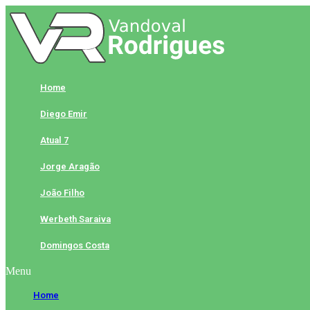
Skip
to
content
Home
Diego Emir
Atual 7
Jorge Aragão
João Filho
Werbeth Saraiva
Domingos Costa
Menu
Home