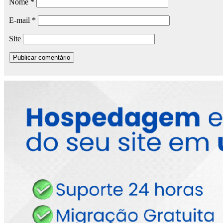
Nome
*
E-mail
*
Site