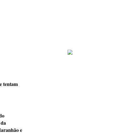
ue tentam
 do
 da
Maranhão e