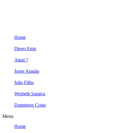
Skip
to
content
Home
Diego Emir
Atual 7
Jorge Aragão
João Filho
Werbeth Saraiva
Domingos Costa
Menu
Home