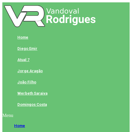
Skip
to
content
Home
Diego Emir
Atual 7
Jorge Aragão
João Filho
Werbeth Saraiva
Domingos Costa
Menu
Home