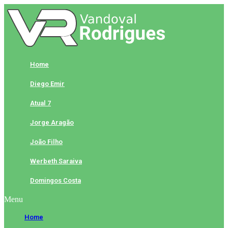
Skip
to
content
Home
Diego Emir
Atual 7
Jorge Aragão
João Filho
Werbeth Saraiva
Domingos Costa
Menu
Home