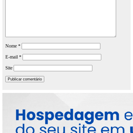
Nome
*
E-mail
*
Site