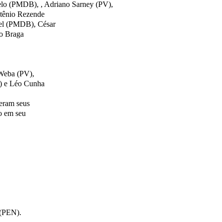
lo (PMDB), , Adriano Sarney (PV),
Stênio Rezende
el (PMDB), César
io Braga
 Weba (PV),
) e Léo Cunha
eram seus
o em seu
 (PEN).