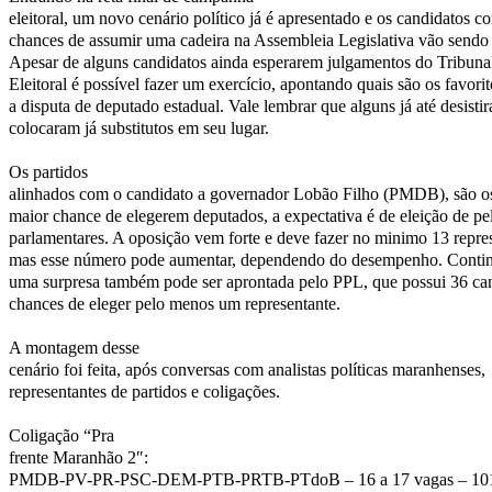
eleitoral, um novo cenário político já é apresentado e os candidatos c
chances de assumir uma cadeira na Assembleia Legislativa vão sendo 
Apesar de alguns candidatos ainda esperarem julgamentos do Tribuna
Eleitoral é possível fazer um exercício, apontando quais são os favorit
a disputa de deputado estadual. Vale lembrar que alguns já até desisti
colocaram já substitutos em seu lugar.
Os partidos
alinhados com o candidato a governador Lobão Filho (PMDB), são 
maior chance de elegerem deputados, a expectativa é de eleição de p
parlamentares. A oposição vem forte e deve fazer no minimo 13 repres
mas esse número pode aumentar, dependendo do desempenho. Conti
uma surpresa também pode ser aprontada pelo PPL, que possui 36 ca
chances de eleger pelo menos um representante.
A montagem desse
cenário foi feita, após conversas com analistas políticas maranhenses,
representantes de partidos e coligações.
Coligação “Pra
frente Maranhão 2″:
PMDB-PV-PR-PSC-DEM-PTB-PRTB-PTdoB – 16 a 17 vagas – 101 