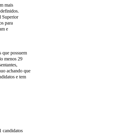
om mais
definidos.
l Superior
os para
ram e
os que possuem
elo menos 29
entantes,
nuo achando que
ndidatos e tem
candidatos