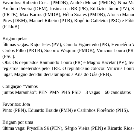
Favoritos: Roberto Costa (PMDB), Andréa Murad (PMDB), Nina Me
Antônio Pereira (DEM), Josimar da BR (PR), Edilázio Júnior (PV), 
(PRTB), Max Barros (PMDB), Hélio Soares (PMDB), Afonso Mano
Pires (DEM), Manoel Ribeiro (PTB), Rogério Cafeteira (PSC) e Fáb
(PTdoB)
Brigam pelas
últimas vagas: Rigo Teles (PV), Camilo Figueiredo (PR), Hemetério
Carlos Filho (PRTB), Socorro Waquim (PMDB), Vinicius Louro (PR
(PSC).
Obs: Os deputados Raimundo Louro (PR) e Magno Bacelar (PV), tiv
registros indeferidos pelo TRE. O republicano colocou Vinicius Lour
lugar, Magno decidiu declarar apoio a Ana do Gás (PRB).
Coligação “Vamos
juntos Maranhão”: PEN-PMN-PHS-PSD – 3 vagas – 60 candidatos
Favoritos: Jota
Pinto (PEN), Eduardo Braide (PMN) e Carlinhos Florêncio (PHS).
Brigam por uma
última vaga: Pryscilla Sá (PEN), Sérgio Vieira (PEN) e Ricardo Rios