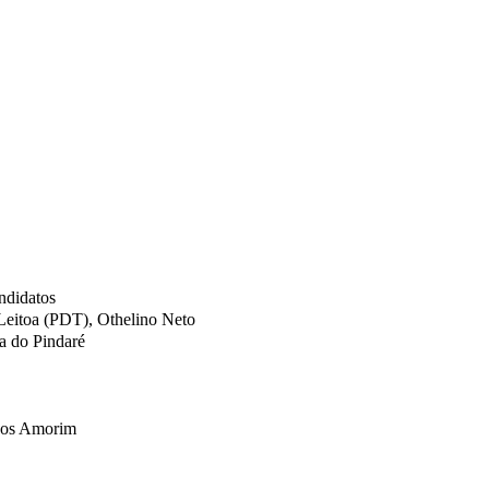
ndidatos
Leitoa (PDT), Othelino Neto
a do Pindaré
nhos Amorim