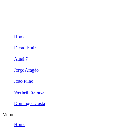
Skip
to
content
Home
Diego Emir
Atual 7
Jorge Aragão
João Filho
Werbeth Saraiva
Domingos Costa
Menu
Home