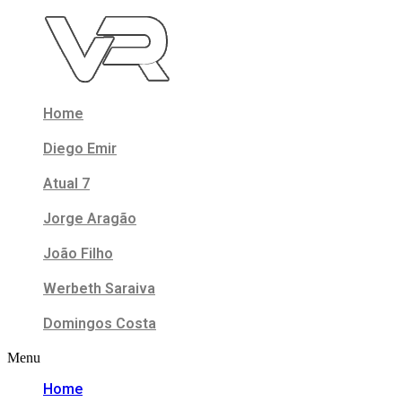
Skip
to
content
Home
Diego Emir
Atual 7
Jorge Aragão
João Filho
Werbeth Saraiva
Domingos Costa
Menu
Home