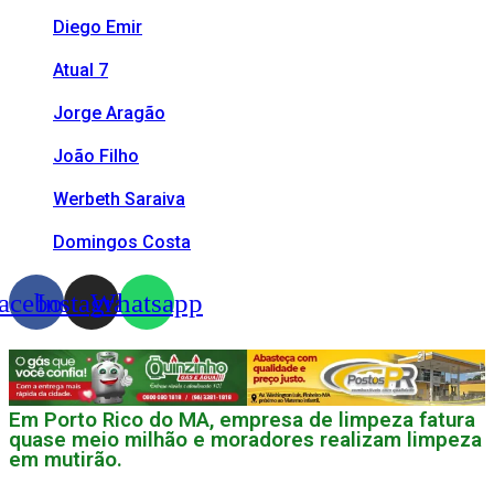
Diego Emir
Atual 7
Jorge Aragão
João Filho
Werbeth Saraiva
Domingos Costa
acebook
Instagram
Whatsapp
Em Porto Rico do MA, empresa de limpeza fatura
quase meio milhão e moradores realizam limpeza
em mutirão.