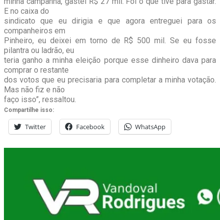
minha campanha, gastei R$ 27 mil. Foi o que tive para gastar.
E no caixa do
sindicato que eu dirigia e que agora entreguei para os
companheiros em
Pinheiro, eu deixei em torno de R$ 500 mil. Se eu fosse
pilantra ou ladrão, eu
teria ganho a minha eleição porque esse dinheiro dava para
comprar o restante
dos votos que eu precisaria para completar a minha votação.
Mas não fiz e não
faço isso”, ressaltou.
Compartilhe isso:
Twitter
Facebook
WhatsApp