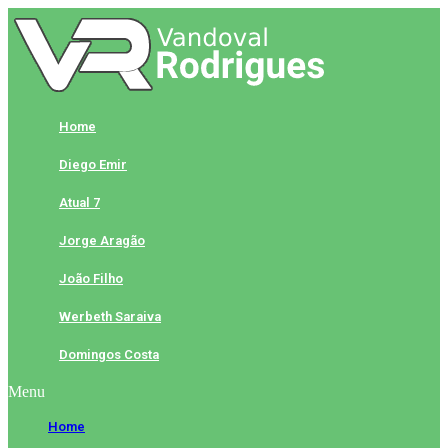
Skip
to
content
Home
Diego Emir
Atual 7
Jorge Aragão
João Filho
Werbeth Saraiva
Domingos Costa
Menu
Home