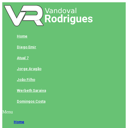
Skip
to
content
Home
Diego Emir
Atual 7
Jorge Aragão
João Filho
Werbeth Saraiva
Domingos Costa
Menu
Home