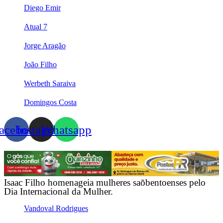
Diego Emir
Atual 7
Jorge Aragão
João Filho
Werbeth Saraiva
Domingos Costa
acebook
Instagram
Whatsapp
Isaac Filho homenageia mulheres saõbentoenses pelo
Dia Internacional da Mulher.
Vandoval Rodrigues