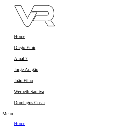
Skip
to
content
Home
Diego Emir
Atual 7
Jorge Aragão
João Filho
Werbeth Saraiva
Domingos Costa
Menu
Home