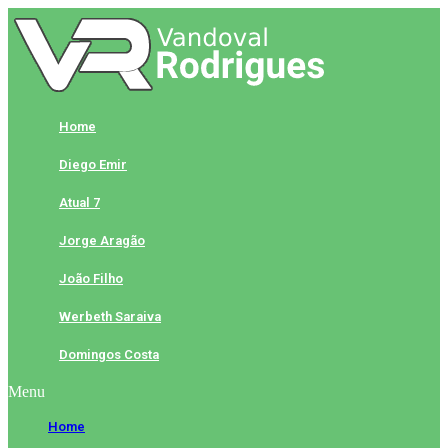
Skip
to
content
Home
Diego Emir
Atual 7
Jorge Aragão
João Filho
Werbeth Saraiva
Domingos Costa
Menu
Home