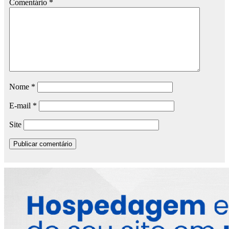
Comentário
*
Nome
*
E-mail
*
Site