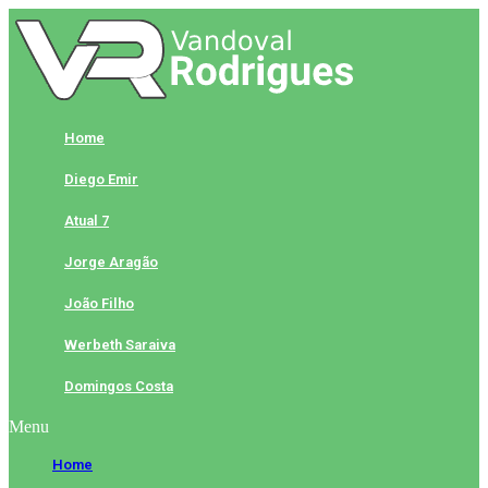
Skip
to
content
Home
Diego Emir
Atual 7
Jorge Aragão
João Filho
Werbeth Saraiva
Domingos Costa
Menu
Home