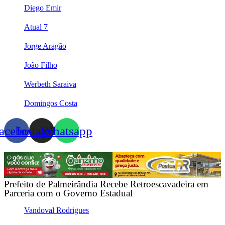
Diego Emir
Atual 7
Jorge Aragão
João Filho
Werbeth Saraiva
Domingos Costa
acebook
Instagram
Whatsapp
Prefeito de Palmeirândia Recebe Retroescavadeira em
Parceria com o Governo Estadual
Vandoval Rodrigues