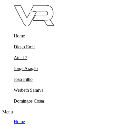
Skip
to
content
Home
Diego Emir
Atual 7
Jorge Aragão
João Filho
Werbeth Saraiva
Domingos Costa
Menu
Home