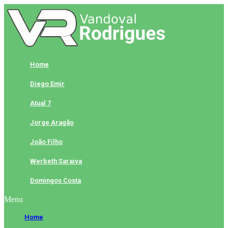
Skip
to
content
Home
Diego Emir
Atual 7
Jorge Aragão
João Filho
Werbeth Saraiva
Domingos Costa
Menu
Home