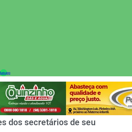
ram
atsapp
s dos secretários de seu