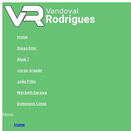
Skip
to
content
Home
Diego Emir
Atual 7
Jorge Aragão
João Filho
Werbeth Saraiva
Domingos Costa
Menu
Home