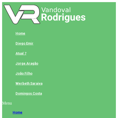
Skip
to
content
Home
Diego Emir
Atual 7
Jorge Aragão
João Filho
Werbeth Saraiva
Domingos Costa
Menu
Home