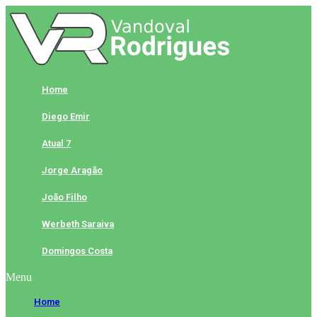
Skip
to
content
Home
Diego Emir
Atual 7
Jorge Aragão
João Filho
Werbeth Saraiva
Domingos Costa
Menu
Home