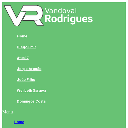
Skip
to
content
Home
Diego Emir
Atual 7
Jorge Aragão
João Filho
Werbeth Saraiva
Domingos Costa
Menu
Home