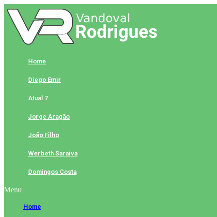
Skip
to
content
Home
Diego Emir
Atual 7
Jorge Aragão
João Filho
Werbeth Saraiva
Domingos Costa
Menu
Home