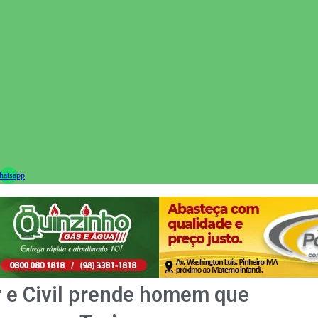
ram
atsapp
ar e Civil prende homem que