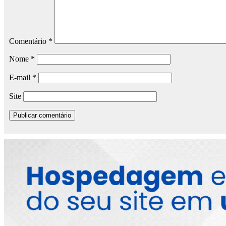
Comentário
*
Nome
*
E-mail
*
Site