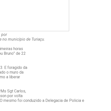
o por
e no município de Turiaçu.
rimeiras horas
 ou Bruno” de 22
. E foragido da
lado o muro da
mo a liberar
 PMs Sgt Carlos,
lson por volta
. O mesmo foi conduzido a Delegacia de Policia e