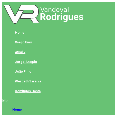
Skip
to
content
Home
Diego Emir
Atual 7
Jorge Aragão
João Filho
Werbeth Saraiva
Domingos Costa
Menu
Home