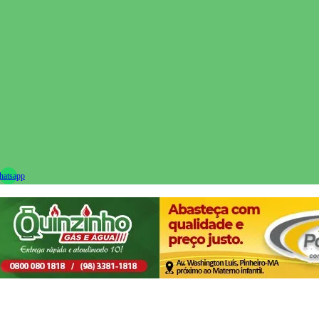
ram
atsapp