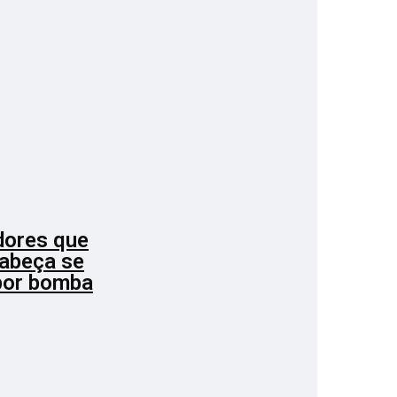
dores que
cabeça se
por bomba