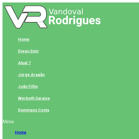
Skip
to
content
Home
Diego Emir
Atual 7
Jorge Aragão
João Filho
Werbeth Saraiva
Domingos Costa
Menu
Home