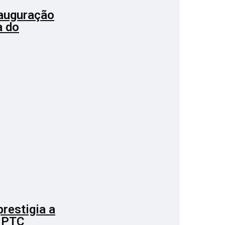
nauguração
a do
restigia a
o PTC