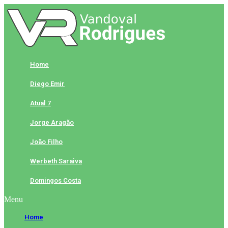
Skip
to
content
Home
Diego Emir
Atual 7
Jorge Aragão
João Filho
Werbeth Saraiva
Domingos Costa
Menu
Home