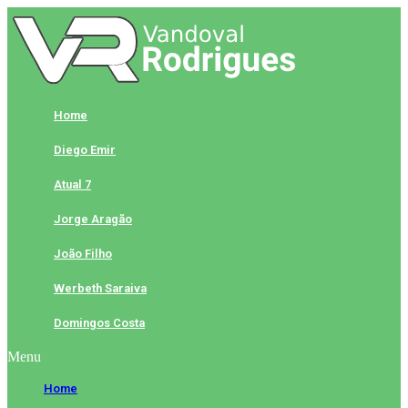
Skip
to
content
Home
Diego Emir
Atual 7
Jorge Aragão
João Filho
Werbeth Saraiva
Domingos Costa
Menu
Home