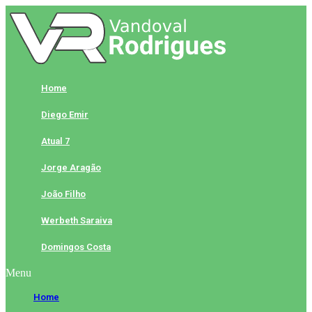
Skip
to
content
Home
Diego Emir
Atual 7
Jorge Aragão
João Filho
Werbeth Saraiva
Domingos Costa
Menu
Home