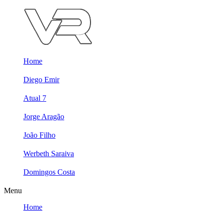
Skip
to
content
Home
Diego Emir
Atual 7
Jorge Aragão
João Filho
Werbeth Saraiva
Domingos Costa
Menu
Home