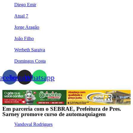
Diego Emir
Atual 7
Jorge Aragão
João Filho
Werbeth Saraiva
Domingos Costa
acebook
Instagram
Whatsapp
Em parceria com o SEBRAE, Prefeitura de Pres.
Sarney promove curso de automaquiagem
Vandoval Rodrigues