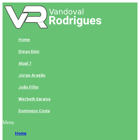
Skip
to
content
Home
Diego Emir
Atual 7
Jorge Aragão
João Filho
Werbeth Saraiva
Domingos Costa
Menu
Home