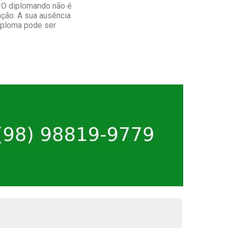
 O diplomando não é
ção. A sua ausência
diploma pode ser