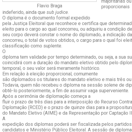
majoritárias ou
Flavio Braga
proporcionai
indeferido, ainda que
sub judice
.
O diploma é o documento formal expedido
pela Justiça Eleitoral que reconhece e certifica que determinad
eleito para o cargo ao qual concorreu, ou adquiriu a condição d
seu corpo deverá constar o nome do diplomado, a indicação da
concorreu, o total de votos obtidos, o cargo para o qual foi elei
classificação como suplente.
O
diploma tem validade por tempo determinado, ou seja, a sua sub
coincidirá com a duração do mandato eletivo obtido pelo dipl
temporal, o seu valor será meramente histórico.
Em relação à eleição proporcional, comumente
são diplomados os titulares do mandato eletivo e mais três ou
Todavia, quem não recebeu o diploma na sessão solene de dip
obtê-lo posteriormente, a fim de assumir vaga superveniente.
Após a cerimônia de diplomação começa a
fluir o prazo de três dias para a interposição do Recurso Cont
Diplomação (RCED) e o prazo de quinze dias para a propositu
do Mandato Eletivo (AIME) e da Representação por Captação Il
A
expedição dos diplomas poderá ser fiscalizada pelos partidos 
candidatos e Ministério Público Eleitoral. A sessão de diploma