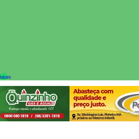
ram
atsapp