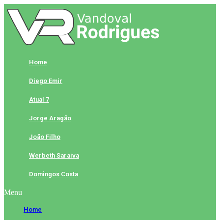
Skip
to
content
Home
Diego Emir
Atual 7
Jorge Aragão
João Filho
Werbeth Saraiva
Domingos Costa
Menu
Home