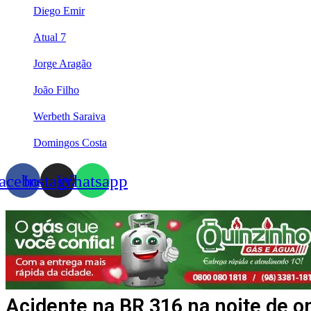
Diego Emir
Atual 7
Jorge Aragão
João Filho
Werbeth Saraiva
Domingos Costa
acebook
Instagram
Whatsapp
Acidente na BR 316 na noite de o