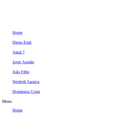
Skip
to
content
Home
Diego Emir
Atual 7
Jorge Aragão
João Filho
Werbeth Saraiva
Domingos Costa
Menu
Home