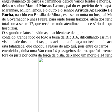
engavetamento de carros e caminhões deixou vários feridos e mortos
deles o senhor
Manoel Moraes Lemos
, pai do ex-prefeito de Amapá
Maranhão, Milton lemos, e o outro é o senhor
Aristide Aparecido Fe
Rocha
, nascido em Brasília de Minas, este se encontra no hospital M
de Governador Nunes Freire, para onde foram trazidos, além dos feri
total soma-se em 17, que recebem todo atendimento necessário da eq
hospitalar.
O segundo relatos de vitimas, o acidente se deu por
conta do grande foco de fogo a beira da BR 316, dificultando assim a
visibilidade dos motoristas, pois avia muita fumaça no trecho onde ac
esta fatalidade, que chocou a região do alto turí, pois entre os carros
envolvidos, tinha uma Van com 14 passageiros dentro, que foi arreme
fora da pista por conta da força da pista, deixando um morto e 14 feri