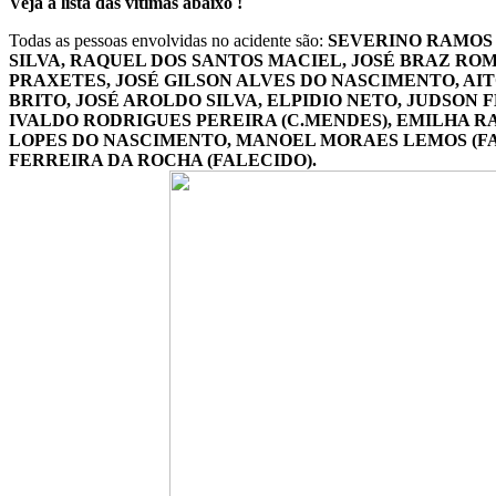
Veja a lista das vitimas abaixo !
Todas as pessoas envolvidas no acidente são:
SEVERINO RAMOS 
SILVA, RAQUEL DOS SANTOS MACIEL, JOSÉ BRAZ R
PRAXETES, JOSÉ GILSON ALVES DO NASCIMENTO, AI
BRITO, JOSÉ AROLDO SILVA, ELPIDIO NETO, JUDSON F
IVALDO RODRIGUES PEREIRA (C.MENDES), EMILHA R
LOPES DO NASCIMENTO, MANOEL MORAES LEMOS (FA
FERREIRA DA ROCHA (FALECIDO).