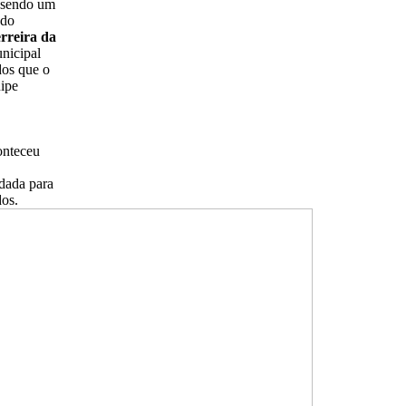
, sendo um
 do
rreira da
unicipal
dos que o
uipe
onteceu
dada para
dos.