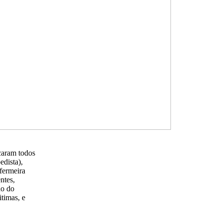
caram todos
edista),
fermeira
ntes,
do do
itimas, e